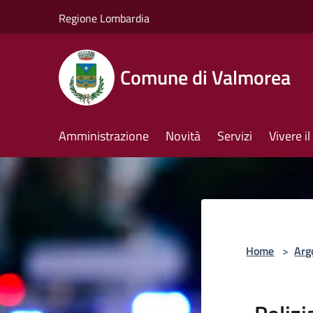
Salta al contenuto principale
Regione Lombardia
Comune di Valmorea
Amministrazione
Novità
Servizi
Vivere 
Home
>
Arg