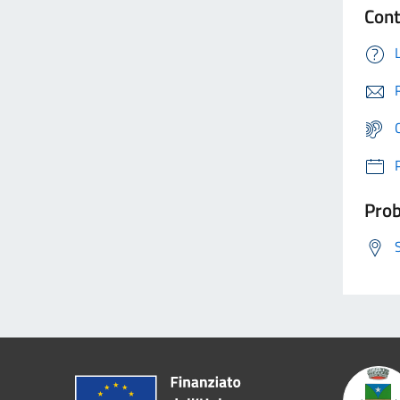
Cont
Prob