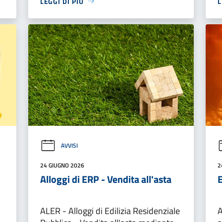
LEGGI DI PIÙ
L
AVVISI
24 GIUGNO 2026
2
Alloggi di ERP - Vendita all'asta
ALER - Alloggi di Edilizia Residenziale
A