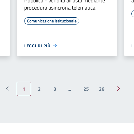
Pubblica - Vendita all'asta mediante
a
procedura asincrona telematica
Comunicazione istituzionale
LEGGI DI PIÙ
L
1
2
3
...
25
26
Pagina precedente
Pagina 