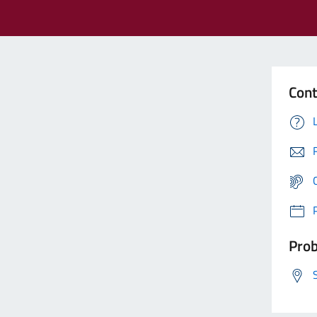
Cont
Prob