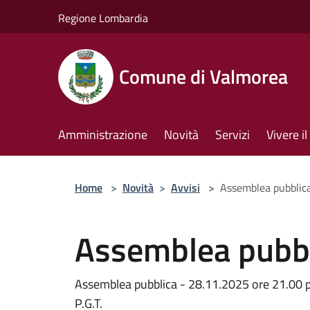
Salta al contenuto principale
Regione Lombardia
Comune di Valmorea
Amministrazione
Novità
Servizi
Vivere 
Home
>
Novità
>
Avvisi
>
Assemblea pubblic
Assemblea pubbl
Assemblea pubblica - 28.11.2025 ore 21.00 p
P.G.T.