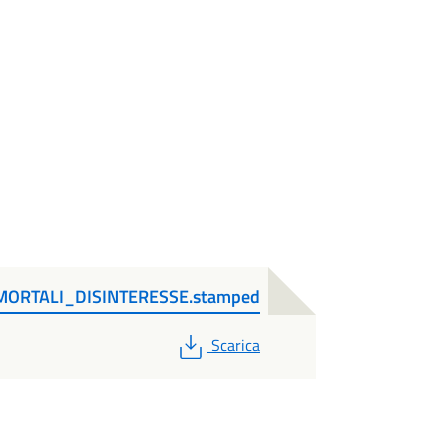
ORTALI_DISINTERESSE.stamped
PDF
Scarica