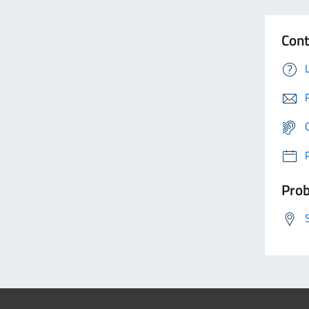
Cont
Prob