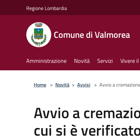
Salta al contenuto principale
Regione Lombardia
Comune di Valmorea
Amministrazione
Novità
Servizi
Vivere 
Home
>
Novità
>
Avvisi
>
Avvio a cremazione 
Avvio a cremazio
cui si è verifica