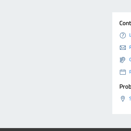
Cont
Prob