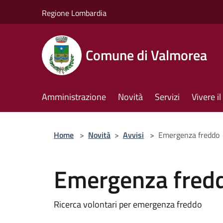
Salta al contenuto principale
Regione Lombardia
Comune di Valmorea
Amministrazione
Novità
Servizi
Vivere 
Home
>
Novità
>
Avvisi
>
Emergenza freddo
Emergenza fred
Ricerca volontari per emergenza freddo