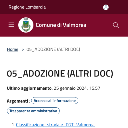
Salta al contenuto principale
Regione Lombardia
Comune di Valmorea
Home
>
05_ADOZIONE (ALTRI DOC)
05_ADOZIONE (ALTRI DOC)
Ultimo aggiornamento
: 25 gennaio 2024, 15:57
Argomenti
:
Accesso all'informazione
Trasparenza amministrativa
Classificazione_stradale_PGT_Valmorea
,