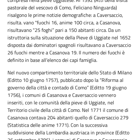
pastorale del vescovo di Como, Feliciano Ninguarda)
risalgono le prime notizie demografiche: a Caversaccio,
risulta. vano "fuochi 16, anime 100 circa, a Casanova,
risultavano "25 foghi” pari a 150 abitanti circa. Da un
istruttoria sulla situazione della Pieve di Uggiate nel 1652
disposta dai dominatori spagnoli risultavano a Caversaccio
26 fuochi mentre a Casanova 19. Il numero dei fuochi è
definito in base all’elenco dei capi famiglia.
Nel nuovo compartimento territoriale dello Stato di Milano
(Editto 10 giugno 1757), pubblicato dopo la “Riforma al
governo della città e contado di Como” (Editto 19 giugno
1756), i comuni di Casanova e Caversaccio vennero
inseriti, con le comunità della pieve di Uggiate, nel
Territorio civile della città di Como. Nel 1771 il comune di
Casanova contava 204 abitanti quello di Caversaccio 279
(Statistica delle anime 1771). Con la successiva
suddivisione della Lombardia austriaca in province (Editto
26 settembre 1786), i comuni di Casanova e Caversaccio