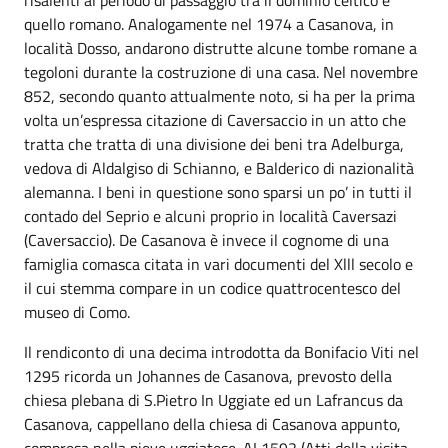
quello romano. Analogamente nel 1974 a Casanova, in
località Dosso, andarono distrutte alcune tombe romane a
tegoloni durante la costruzione di una casa. Nel novembre
852, secondo quanto attualmente noto, si ha per la prima
volta un’espressa citazione di Caversaccio in un atto che
tratta che tratta di una divisione dei beni tra Adelburga,
vedova di Aldalgiso di Schianno, e Balderico di nazionalità
alemanna. I beni in questione sono sparsi un po’ in tutti il
contado del Seprio e alcuni proprio in località Caversazi
(Caversaccio). De Casanova è invece il cognome di una
famiglia comasca citata in vari documenti del Xlll secolo e
il cui stemma compare in un codice quattrocentesco del
museo di Como.
Il rendiconto di una decima introdotta da Bonifacio Viti nel
1295 ricorda un Johannes de Casanova, prevosto della
chiesa plebana di S.Pietro In Uggiate ed un Lafrancus da
Casanova, cappellano della chiesa di Casanova appunto,
compresa nella pieve uggiatese. AI 1592 (Atti della visita