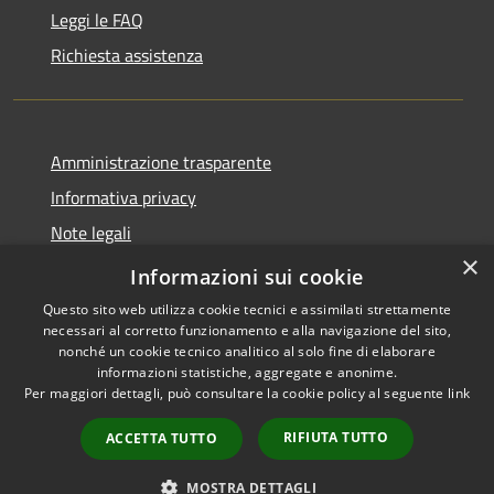
Leggi le FAQ
Richiesta assistenza
Amministrazione trasparente
Informativa privacy
Note legali
×
Dichiarazione di accessibilità
Informazioni sui cookie
Questo sito web utilizza cookie tecnici e assimilati strettamente
necessari al corretto funzionamento e alla navigazione del sito,
nonché un cookie tecnico analitico al solo fine di elaborare
informazioni statistiche, aggregate e anonime.
RSS
Copyright © 2026 • Comune di
Per maggiori dettagli, può consultare la cookie policy al seguente
link
Accessibilità
Valmorea • Powered by
Privacy
Municipium
Accesso
•
RIFIUTA TUTTO
ACCETTA TUTTO
Cookie
redazione
Mappa del sito
MOSTRA DETTAGLI