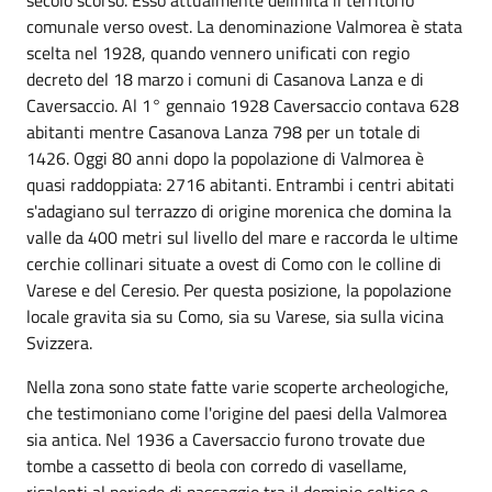
comunale verso ovest. La denominazione Valmorea è stata
scelta nel 1928, quando vennero unificati con regio
decreto del 18 marzo i comuni di Casanova Lanza e di
Caversaccio. Al 1° gennaio 1928 Caversaccio contava 628
abitanti mentre Casanova Lanza 798 per un totale di
1426. Oggi 80 anni dopo la popolazione di Valmorea è
quasi raddoppiata: 2716 abitanti. Entrambi i centri abitati
s'adagiano sul terrazzo di origine morenica che domina la
valle da 400 metri sul livello del mare e raccorda le ultime
cerchie collinari situate a ovest di Como con le colline di
Varese e del Ceresio. Per questa posizione, la popolazione
locale gravita sia su Como, sia su Varese, sia sulla vicina
Svizzera.
Nella zona sono state fatte varie scoperte archeologiche,
che testimoniano come l'origine del paesi della Valmorea
sia antica. Nel 1936 a Caversaccio furono trovate due
tombe a cassetto di beola con corredo di vasellame,
risalenti al periodo di passaggio tra il dominio celtico e