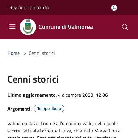
Salta al contenuto principale
Regione Lombardia
Comune di Valmorea
Home
>
Cenni storici
Cenni storici
Ultimo aggiornamento
: 4 dicembre 2023, 12:06
Argomenti
:
Tempo libero
Valmorea deve il nome all'omonima valle, nella quale
scorre l'attuale torrente Lanza, chiamato Morea fino al
secolo scorso. Esso attualmente delimita il territorio