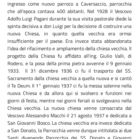
ingresso come nuovo parroco a Caversaccio, parrocchia
che all'epoca contava 400 abitanti. Nel 1928 il Vescovo
Adolfo Luigi Pagani durante la sua visita pastorale diede la
spinta decisiva a don Luigi per la decisione di costruire una
nuova Chiesa, in quanto quella vecchia era ormai
insufficiente per il paese. Era invece stata abbandonata
l’idea del rifacimento e ampliamento della chiesa vecchia. Il
progetto della Chiesa fu affidato all'ing. Giulio Valli, di
Rodero, e la posa della prima pietra avvenne il 9 gennaio
1933. Il 31 dicembre 1936 ci fu il trasporto del SS.
Sacramento dalla chiesa vecchia a quella nuova e si cantò
il Te Deum. Il 1° gennaio 1937 ci fu la messa solenne nella
nuova Chiesa e da allora qui si svolsero e funzioni nei
giorni di festa, mentre nei giorni feriali si svolgevano nella
Chiesa vecchia. La nuova chiesa venne consacrata dal
Vescovo Alessandro Macchi il 21 agosto 1937 e dedicata a
San Giovanni Bosco. La chiesa vecchia era invece dedicata
a San Donato, la Parrocchia venne dunque intitolata ai due
Santi divenendo Parrocchia dei SS. Donato e Giovanni