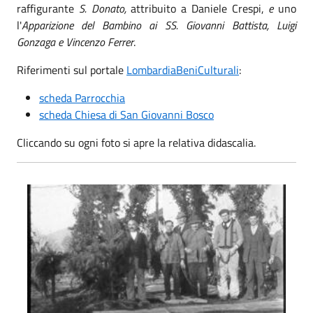
raffigurante
S. Donato,
attribuito a Daniele Crespi,
e
uno
l'
Apparizione del Bambino ai SS. Giovanni Battista, Luigi
Gonzaga e Vincenzo Ferrer
.
Riferimenti sul portale
LombardiaBeniCulturali
:
scheda Parrocchia
scheda Chiesa di San Giovanni Bosco
Cliccando su ogni foto si apre la relativa didascalia.
Costruzione della Chiesa nuova