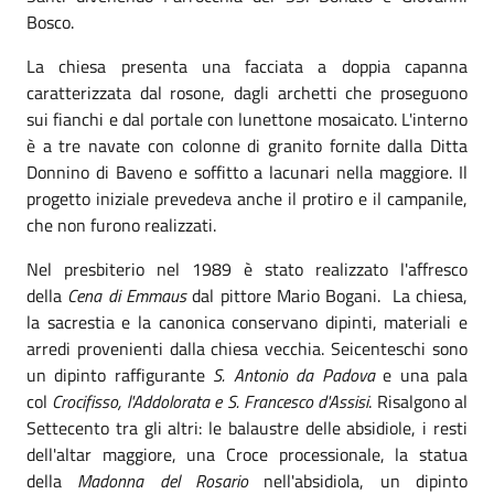
Bosco.
La chiesa presenta una facciata a doppia capanna
caratterizzata dal rosone, dagli archetti che proseguono
sui fianchi e dal portale con lunettone mosaicato. L'interno
è a tre navate con colonne di granito fornite dalla Ditta
Donnino di Baveno e soffitto a lacunari nella maggiore. Il
progetto iniziale prevedeva anche il protiro e il campanile,
che non furono realizzati.
Nel presbiterio nel 1989 è stato realizzato l'affresco
della
Cena di Emmaus
dal pittore Mario Bogani.
La chiesa,
la sacrestia e la canonica conservano dipinti, materiali e
arredi provenienti dalla chiesa vecchia. Seicenteschi sono
un dipinto raffigurante
S. Antonio da Padova
e una pala
col
Crocifisso, l'Addolorata e S. Francesco d'Assisi
. Risalgono al
Settecento tra gli altri: le balaustre delle absidiole, i resti
dell'altar maggiore, una Croce processionale, la statua
della
Madonna del Rosario
nell'absidiola, un dipinto