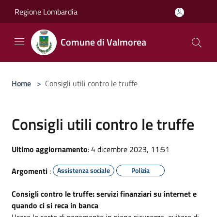
Salta al contenuto principale
Regione Lombardia
Comune di Valmorea
Home
>
Consigli utili contro le truffe
Consigli utili contro le truffe
Ultimo aggiornamento
: 4 dicembre 2023, 11:51
Argomenti
:
Assistenza sociale
Polizia
Consigli contro le truffe: servizi finanziari su internet e
quando ci si reca in banca
Usare le carte di pagamento in piena sicurezza, evitare di