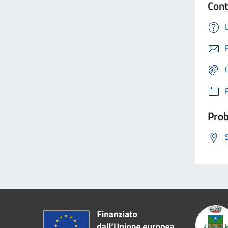
Cont
Prob