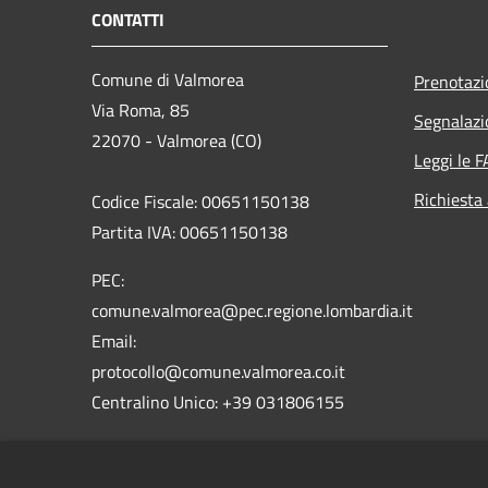
CONTATTI
Comune di Valmorea
Prenotaz
Via Roma, 85
Segnalazi
22070 - Valmorea (CO)
Leggi le 
Richiesta
Codice Fiscale: 00651150138
Partita IVA: 00651150138
PEC:
comune.valmorea@pec.regione.lombardia.it
Email:
protocollo@comune.valmorea.co.it
Centralino Unico: +39 031806155
Codice Istat: 013232