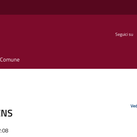
Seguici su
il Comune
Ved
-CNS
2:08