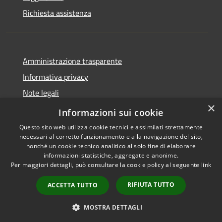
Richiesta assistenza
Amministrazione trasparente
Informativa privacy
Note legali
×
Dichiarazione di accessibilità
Informazioni sui cookie
Questo sito web utilizza cookie tecnici e assimilati strettamente
necessari al corretto funzionamento e alla navigazione del sito,
nonché un cookie tecnico analitico al solo fine di elaborare
informazioni statistiche, aggregate e anonime.
RSS
Copyright © 2026 • Comune di
Per maggiori dettagli, può consultare la cookie policy al seguente
link
Accessibilità
Valmorea • Powered by
Privacy
Municipium
Accesso
•
RIFIUTA TUTTO
ACCETTA TUTTO
Cookie
redazione
Mappa del sito
MOSTRA DETTAGLI