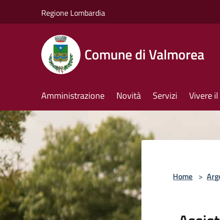
Salta al contenuto principale
Regione Lombardia
Comune di Valmorea
Amministrazione
Novità
Servizi
Vivere 
Home
>
Arg