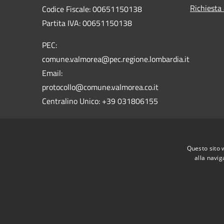
Richiesta
Codice Fiscale: 00651150138
Partita IVA: 00651150138
PEC:
comune.valmorea@pec.regione.lombardia.it
Email:
protocollo@comune.valmorea.co.it
Centralino Unico: +39 031806155
Codice Istat: 013232
Codice Catastale: L640
Questo sito 
Codice IPA: c_l640
alla navig
RSS
Accessibilità
Privacy
Cookie
Mappa de