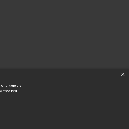
×
nzionamento e
nformazioni
Municipium
Accesso redazione
 Valmorea • Powered by
•