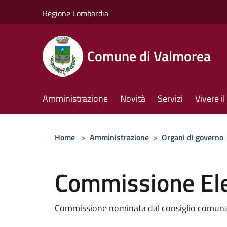
Salta al contenuto principale
Regione Lombardia
Comune di Valmorea
Amministrazione
Novità
Servizi
Vivere 
Home
>
Amministrazione
>
Organi di governo
Commissione Ele
Commissione nominata dal consiglio comuna