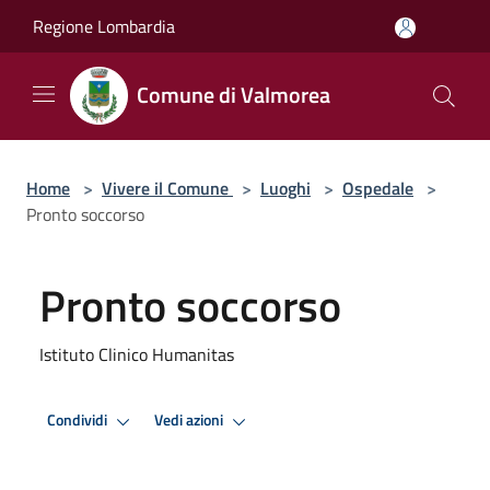
Salta al contenuto principale
Regione Lombardia
Comune di Valmorea
Home
>
Vivere il Comune
>
Luoghi
>
Ospedale
>
Pronto soccorso
Pronto soccorso
Istituto Clinico Humanitas
Condividi
Vedi azioni