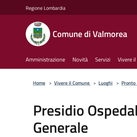
Salta al contenuto principale
Regione Lombardia
Comune di Valmorea
Amministrazione
Novità
Servizi
Vivere 
Home
>
Vivere il Comune
>
Luoghi
>
Pronto
Presidio Ospedal
Generale