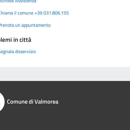
Richiedi Assistenza
Chiama il comune +39 031.806.155
Prenota un appuntamento
lemi in città
Segnala disservizio
Comune di Valmorea