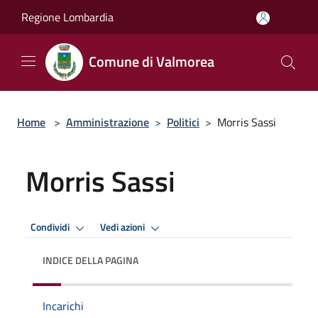
Salta al contenuto principale
Regione Lombardia
Comune di Valmorea
Home
>
Amministrazione
>
Politici
>
Morris Sassi
Morris Sassi
Condividi
Vedi azioni
INDICE DELLA PAGINA
Incarichi